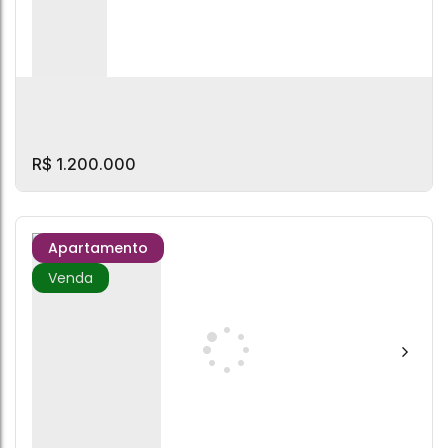
Catarina
,
Brasil
2
Dormitório(s)
2
Banheiro(s)
2
Vaga(s)
101m²
Privativo:
1
Sala(s)
1
Suíte(s)
R$
1.200.000
Apartamento
Ed. Turim
CEP: 88330-203
,
Rua 3700
,
Centro
,
Balneário Camboriú
,
Santa
Catarina
,
Brasil
2
Dormitório(s)
1
Banheiro(s)
1
Vaga(s)
56m²
Privativo: