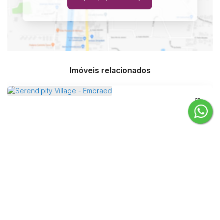
Imóveis relacionados
Serendipity Village - Embraed
Rua 2400, 88330-414, Centro, Balneário Camboriú, Santa Catarina,