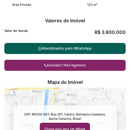
Área Privada:
122 m²
Valores do Imóvel
Valor de Venda
R$
3.800.000
Atendimento pelo
WhatsApp
Dúvidas? Nós ligamos!
Mapa do Imóvel
CEP: 88330-687
,
Rua 101
,
Centro
,
Balneário Camboriú
,
Santa Catarina
,
Brasil
Clique aqui para ver o
Mapa