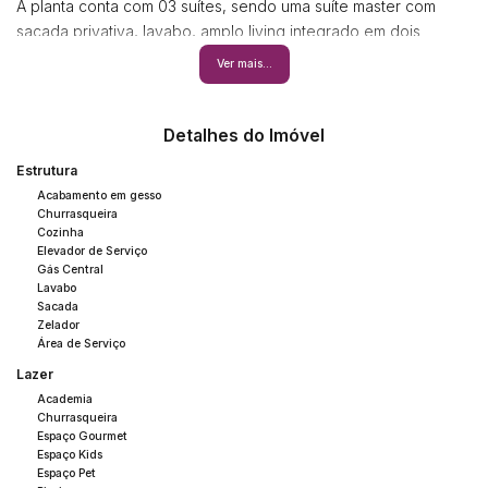
A planta conta com 03 suítes, sendo uma suíte master com
sacada privativa, lavabo, amplo living integrado em dois
ambientes, cozinha com espaço gourmet, área de serviço
Ver mais...
separada e 03 vagas de garagem.
O empreendimento oferece área de lazer completa, com
piscina adulto com deck molhado, piscina infantil, academia,
Detalhes do Imóvel
cinema, salão de festas, espaço gourmet com churrasqueira a
Estrutura
carvão, sala de jogos, playground, brinquedoteca, espaço
Acabamento em gesso
zen e espaço pet.
Churrasqueira
Uma excelente opção para quem busca morar no centro, com
Cozinha
Elevador de Serviço
amplitude, comodidade e fácil acesso à praia e às principais
Gás Central
conveniências da cidade.
Lavabo
Imóvel disponível para visitação.
Sacada
Zelador
Agende sua visita.
Área de Serviço
Valores sujeitos a alteração sem aviso prévio.
Lazer
Academia
Churrasqueira
Espaço Gourmet
Espaço Kids
Espaço Pet