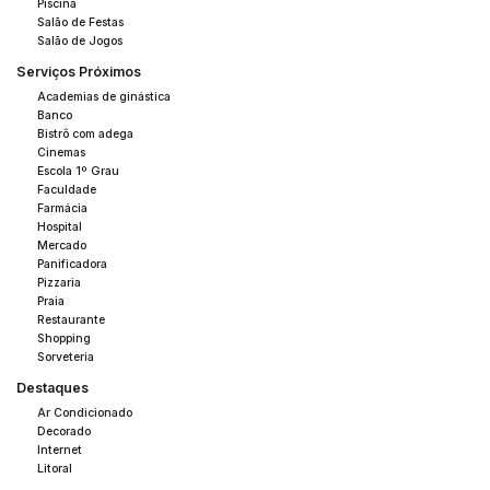
Piscina
Salão de Festas
Salão de Jogos
Serviços Próximos
Academias de ginástica
Banco
Bistrô com adega
Cinemas
Escola 1º Grau
Faculdade
Farmácia
Hospital
Mercado
Panificadora
Pizzaria
Praia
Restaurante
Shopping
Sorveteria
Destaques
Ar Condicionado
Decorado
Internet
Litoral