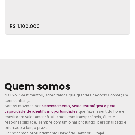
R$
1.100.000
Quem somos
ED. Gisele Elis
Na Exo Investimentos, acreditamos que grandes negócios começam
CEP: 88338-275
,
Rua Islândia
,
Nações
,
Balneário Camboriú
,
Santa
Catarina
,
Brasil
com confiança.
Somos movidos por
relacionamento, visão estratégica e pela
capacidade de identificar oportunidades
2
Dormitório(s)
2
Banheiro(s)
2
Vaga(s)
que fazem sentido hoje e
101m²
Privativo:
1
Sala(s)
1
Suíte(s)
constroem valor amanhã. Atuamos com transparência, ética e
responsabilidade, sempre com um olhar profundo, personalizado e
orientado a longo prazo.
Conhecemos profundamente Balneário Camboriú, Itajaí —