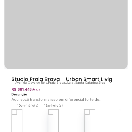
Studio Praia Brava - Urban Smart Livig
Avenida Osvaldo Reis
,
Praia Brava
,
Itajaí
,
Santa Catarina
,
Brasil
R$
661.445
Aqui você transforma isso em diferencial forte de
experiência e valorização, sem virar lista fria — o segredo é
1
Dormitório(s)
1
Banheiro(s)
vender o conceito de vida no entorno: PRÉ-LANÇAMENTO NA
PRAIA BRAVA – Studio em localização estratégica Planta
funcional e bem distribuída, ideal para quem busca
praticidade no dia a dia ou uma excelente oportunidade de
investimento em uma das regiões que mais...