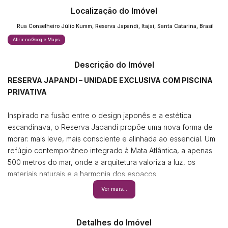
Localização do Imóvel
Rua Conselheiro Júlio Kumm
,
Reserva Japandi
,
Itajaí
,
Santa Catarina
,
Brasil
Abrir no Google Maps
Descrição do Imóvel
RESERVA JAPANDI – UNIDADE EXCLUSIVA COM PISCINA
PRIVATIVA
Inspirado na fusão entre o design japonês e a estética
escandinava, o Reserva Japandi propõe uma nova forma de
morar: mais leve, mais consciente e alinhada ao essencial. Um
refúgio contemporâneo integrado à Mata Atlântica, a apenas
500 metros do mar, onde a arquitetura valoriza a luz, os
materiais naturais e a harmonia dos espaços.
Neste contexto, surge uma unidade que traduz com precisão
Ver mais...
esse conceito.
Com 216 m² de área privativa, o apartamento oferece 04
suítes, lavabo e um living amplo que se conecta a duas
Detalhes do Imóvel