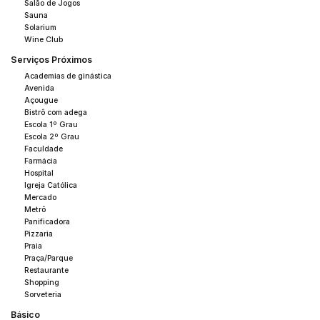
Salão de Jogos
Sauna
Solarium
Wine Club
Serviços Próximos
Academias de ginástica
Avenida
Açougue
Bistrô com adega
Escola 1º Grau
Escola 2º Grau
Faculdade
Farmácia
Hospital
Igreja Católica
Mercado
Metrô
Panificadora
Pizzaria
Praia
Praça/Parque
Restaurante
Shopping
Sorveteria
Básico