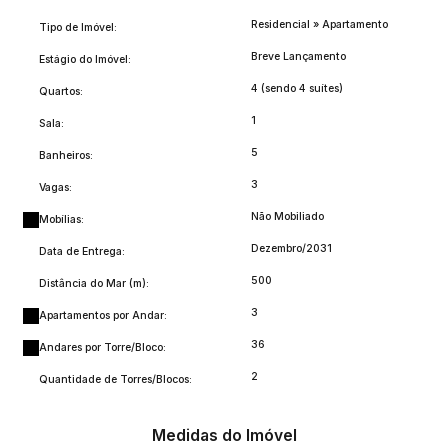
Residencial
»
Apartamento
Tipo de Imóvel:
Breve Lançamento
Estágio do Imóvel:
4 (sendo 4 suítes)
Quartos:
1
Sala:
5
Banheiros:
3
Vagas:
Não Mobiliado
Mobílias:
Dezembro/2031
Data de Entrega:
500
Distância do Mar (m):
3
Apartamentos por Andar:
36
Andares por Torre/Bloco:
2
Quantidade de Torres/Blocos:
Medidas do Imóvel