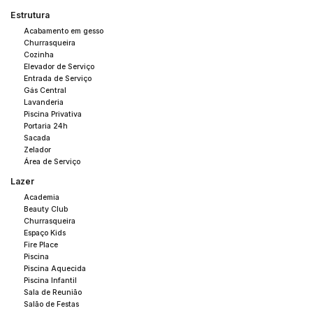
sacadas, sendo uma com churrasqueira, criando ambientes
Estrutura
pensados para convivência e contemplação.
Acabamento em gesso
O grande diferencial está na piscina privativa, que eleva a
Churrasqueira
experiência de morar e reforça o caráter exclusivo do projeto.
Cozinha
Elevador de Serviço
Conta ainda com 03 vagas de garagem, atendendo com
Entrada de Serviço
praticidade uma rotina exigente.
Gás Central
Inserido em um empreendimento com mais de 13.000 m² de
Lavanderia
Piscina Privativa
área preservada e ampla estrutura de lazer, este imóvel
Portaria 24h
representa não apenas um espaço para viver, mas uma
Sacada
escolha por equilíbrio, estética e qualidade de vida.
Zelador
Área de Serviço
Lazer
Cadastro de interesse aberto.
Material preliminar sujeito a alterações. Empreendimento em
Academia
Beauty Club
fase de estudo, ainda não registrado sob incorporação
Churrasqueira
imobiliária.
Espaço Kids
Fire Place
Piscina
Piscina Aquecida
Piscina Infantil
Sala de Reunião
Salão de Festas