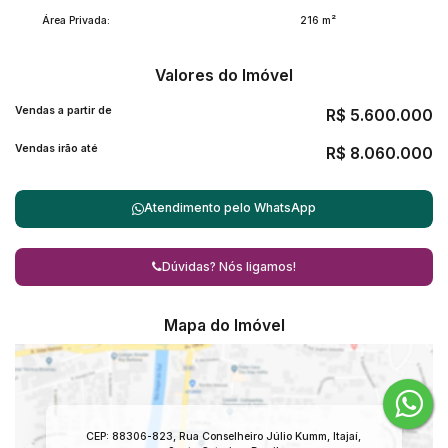
Área Privada:
216 m²
Valores do Imóvel
Vendas a partir de
R$
5.600.000
Vendas irão até
R$
8.060.000
Atendimento pelo
WhatsApp
Dúvidas? Nós ligamos!
Mapa do Imóvel
CEP: 88306-823
,
Rua Conselheiro Júlio Kumm
,
Itajaí
,