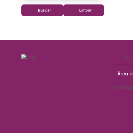
Buscar
Limpar
Ate
Área d
contato@e