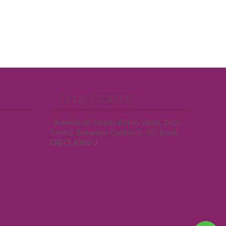
Onde Estamos
Avenida do Estado Dalmo Vieira
,
2425
,
Centro
,
Balneário Camboriú
,
SC
,
Brasil
CRECI: 6303-J