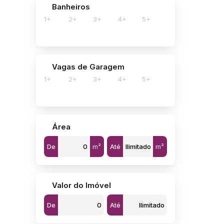
Banheiros
1+
2+
3+
4+
5+
Vagas de Garagem
1+
2+
3+
4+
5+
Área
De
m²
Até
m²
Valor do Imóvel
De
Até