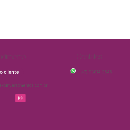
ndimento
Contatos
o cliente
(47) 98814-3646
xoinverstimentos.com.br