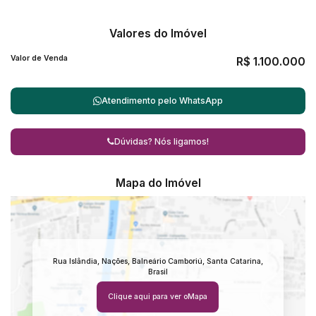
Valores do Imóvel
Valor de Venda
R$
1.100.000
Atendimento pelo
WhatsApp
Dúvidas? Nós ligamos!
Mapa do Imóvel
Rua Islândia
,
Nações
,
Balneário Camboriú
,
Santa Catarina
,
Brasil
Clique aqui para ver o
Mapa