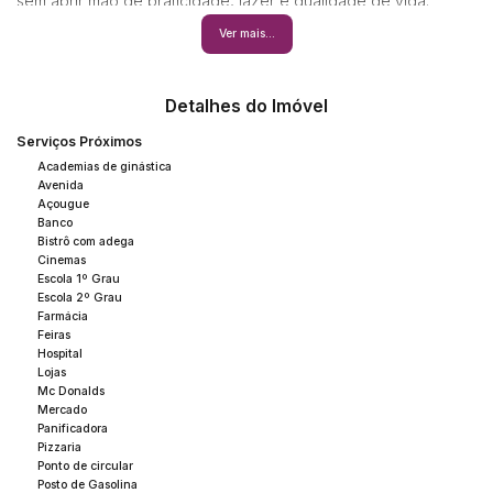
sem abrir mão de praticidade, lazer e qualidade de vida.
Venha conhecer e se encantar!
Ver mais...
Detalhes do Imóvel
Serviços Próximos
Academias de ginástica
Avenida
Açougue
Banco
Bistrô com adega
Cinemas
Escola 1º Grau
Escola 2º Grau
Farmácia
Feiras
Hospital
Lojas
Mc Donalds
Mercado
Panificadora
Pizzaria
Ponto de circular
Posto de Gasolina