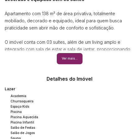
Apartamento com 138 m² de área privativa, totalmente
mobiliado, decorado e equipado, ideal para quem busca
praticidade sem abrir mão de conforto e sofisticação.
O imóvel conta com 03 suítes, além de um living amplo e
integrado com sala de estar e sala de jantar, proporcionando
um ambiente acolhedor e funcional para o dia a dia e para
Ver mais...
receber. A cozinha é bem distribuída e conectada à área de
serviço, e o espaço gourmet com churrasqueira, trazendo
ainda mais versatilidade ao imóvel. Possui também 02 vagas
Detalhes do Imóvel
de garagem.
Lazer
Cada ambiente foi pensado para oferecer conforto imediato,
Academia
com acabamentos e mobiliário que valorizam o espaço e
Churrasqueira
facilitam a rotina.
Espaço Kids
Piscina
O empreendimento oferece uma área de lazer completa, com
Piscina Aquecida
piscina, salão de festas, espaço gourmet, sala de jogos,
Piscina Infantil
playground, cinema, espaço fitness, spa com sala de
Salão de Festas
Salão de Jogos
descanso, sauna úmida e sala de massagem.
Sauna