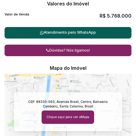
Valores do Imóvel
Valor de Venda
R$
5.768.000
Atendimento pelo
WhatsApp
Dúvidas? Nós ligamos!
Mapa do Imóvel
CEP: 88330-063
,
Avenida Brasil
,
Centro
,
Balneário
Camboriú
,
Santa Catarina
,
Brasil
Clique aqui para ver o
Mapa