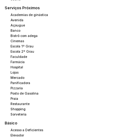
Serviços Próximos
Imóvel disponível para visitação.
Academias de ginástica
Agende sua visita e conheça de perto um imóvel pronto para
Avenida
transformar sua rotina.
Açougue
Banco
Bistrô com adega
Cinemas
Escola 1º Grau
Escola 2º Grau
Faculdade
Farmácia
Hospital
Lojas
Mercado
Panificadora
Pizzaria
Posto de Gasolina
Praia
Restaurante
Shopping
Sorveteria
Básico
Acesso a Deficientes
Elevador