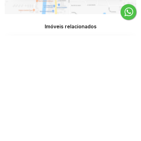
Imóveis relacionados
Windsor Village - Embraed
Rua 2850, 100, 88330-363, Centro, Balneário Camboriú, Santa
Catarina, Brasil
R$
5.300.000