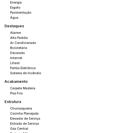
Energia
Esgoto
Pavimentação
Água
Destaques
Alarme
Alto Padrão
Ar Condicionado
Bicicletário
Decorado
Internet
Litoral
Portão Eletrônico
Sistema de Incêndio
Acabamento
Carpete Madeira
Piso Frio
Estrutura
Churrasqueira
Cozinha Planejada
Elevador de Serviço
Entrada de Serviço
Gás Central