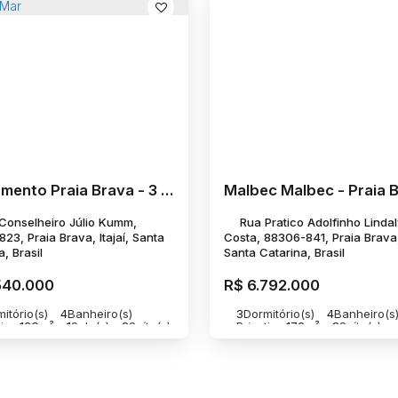
Lançamento Praia Brava - 3 Suítes a 500m do Mar
Malbec Malbec - Praia 
Conselheiro Júlio Kumm,
Rua Pratico Adolfinho Linda
23, Praia Brava, Itajaí, Santa
Costa, 88306-841, Praia Brava, 
, Brasil
Santa Catarina, Brasil
540.000
R$
6.792.000
itório(s)
4
Banheiro(s)
3
Dormitório(s)
4
Banheiro(s
ivo:
160m²
1
Sala(s)
3
Suíte(s)
Privativo:
172m²
3
Suíte(s)
a(s)
500m
Distância do Mar
2
Vaga(s)
60m
Distância do