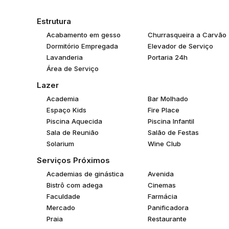
Cadastro de interesse disponível.
Material preliminar sujeito a alterações. Empreendimento 
Estrutura
Acabamento em gesso
Churrasqueira a Carvão
Dormitório Empregada
Elevador de Serviço
Lavanderia
Portaria 24h
Área de Serviço
Lazer
Academia
Bar Molhado
Espaço Kids
Fire Place
Piscina Aquecida
Piscina Infantil
Sala de Reunião
Salão de Festas
Solarium
Wine Club
Serviços Próximos
Academias de ginástica
Avenida
Bistrô com adega
Cinemas
Faculdade
Farmácia
Mercado
Panificadora
Praia
Restaurante