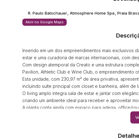
R. Paulo Batschauer
,
Atmosphere Home Spa
,
Praia Brav
Abrir no Google Maps
Descriç
Inserido em um dos empreendimentos mais exclusivos da P
estar e uma curadoria de marcas internacionais, com des
Com design atemporal da Creato e uma estrutura comple
Pavilion, Athletic Club e Wine Club, o empreendimento 
Esta unidade, com 230,97 m² de área privativa, apresenta
incluindo suíte principal com closet e banheira, além de 
O living amplo integra sala de estar e jantar com elegâ
criando um ambiente ideal para receber e aproveitar m
A planta conta ainda com espaço para adega, office/rou
banheiro de serviço, além de área técnica, garantindo p
Ve
Com 02 vagas de garagem e apenas 02 unidades por and
Detalhe
Um imóvel que une design, bem-estar e funcionalidade 