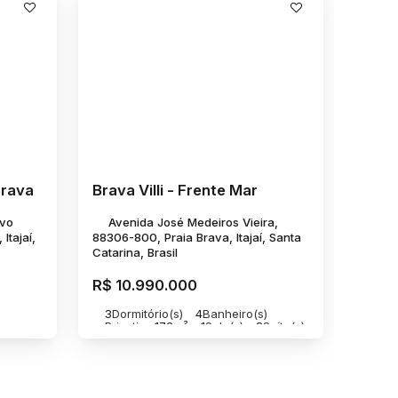
Brava
Brava Villi - Frente Mar
lvo
Avenida José Medeiros Vieira,
Itajaí,
88306-800, Praia Brava, Itajaí, Santa
Catarina, Brasil
R$
10.990.000
)
3
Dormitório(s)
4
Banheiro(s)
Privativo:
172m²
1
Sala(s)
3
Suíte(s)
 Mar
3
Vaga(s)