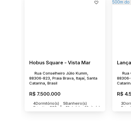
Hobus Square - Vista Mar
Rua Conselheiro Júlio Kumm,
Rua 
88306-823, Praia Brava, Itajaí, Santa
88306-8
Catarina, Brasil
Catarina
R$
7.500.000
R$
4.
4
Dormitório(s)
5
Banheiro(s)
3
Dorm
Privativo:
322m²
1
Sala(s)
4
Suíte(s)
Privat
4
Vaga(s)
2
Vag