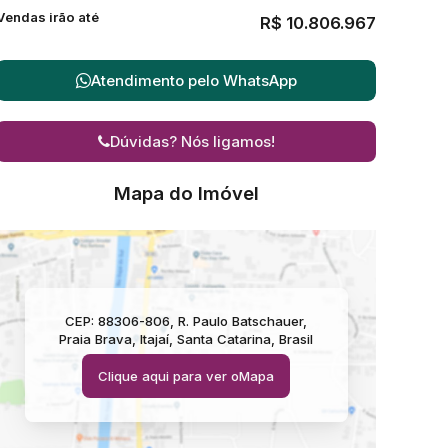
Vendas irão até
R$
10.806.967
Atendimento pelo
WhatsApp
Dúvidas? Nós ligamos!
Mapa do Imóvel
CEP: 88306-806
,
R. Paulo Batschauer
,
Praia Brava
,
Itajaí
,
Santa Catarina
,
Brasil
Clique aqui para ver o
Mapa