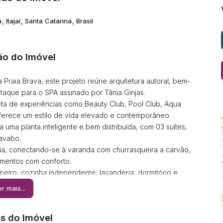
a
,
Itajaí
,
Santa Catarina
,
Brasil
ão do Imóvel
raia Brava, este projeto reúne arquitetura autoral, bem-
taque para o SPA assinado por Tânia Ginjas.
ta de experiências como Beauty Club, Pool Club, Aqua
oferece um estilo de vida elevado e contemporâneo.
 uma planta inteligente e bem distribuída, com 03 suítes,
lavabo.
ncia, conectando-se à varanda com churrasqueira a carvão,
omentos com conforto.
peiro, cozinha independente, lavanderia, dormitório e
raticidade sem abrir mão do alto padrão.
r mais...
ar, oferece exclusividade e privacidade em cada detalhe.
s do Imóvel
em um dos endereços mais desejados da Praia Brava.