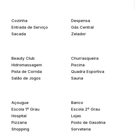
em fase de incorporação.
Cozinha
Despensa
Entrada de Serviço
Gás Central
Sacada
Zelador
Beauty Club
Churrasqueira
Hidromassagem
Piscina
Pista de Corrida
Quadra Esportiva
Salão de Jogos
Sauna
Açougue
Banco
Escola 1º Grau
Escola 2º Grau
Hospital
Lojas
Pizzaria
Posto de Gasolina
Shopping
Sorveteria