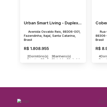
Urban Smart Living - Duplex Praia Brava
Avenida Osvaldo Reis, 88306-001,
Rua 
Fazendinha, Itajaí, Santa Catarina,
88306-8
Brasil
Brasil
R$
1.808.955
R$
8.
2
Dormitório(s)
3
Banheiro(s)
4
Dorm
Privativo:
88m²
1
Sala(s)
2
Suíte(s)
Privat
1
Vaga(s)
4
Vag
Ate