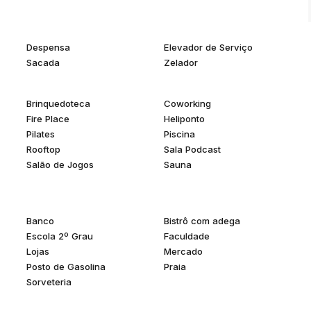
Despensa
Elevador de Serviço
em fase de incorporação.
Sacada
Zelador
Brinquedoteca
Coworking
Fire Place
Heliponto
Pilates
Piscina
Rooftop
Sala Podcast
Salão de Jogos
Sauna
Banco
Bistrô com adega
Escola 2º Grau
Faculdade
Lojas
Mercado
Posto de Gasolina
Praia
Sorveteria