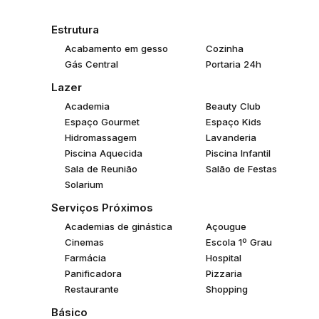
Lançamento na Praia Brava.
Estrutura
Cadastre-se para receber informações antecipadas.
Acabamento em gesso
Cozinha
Material preliminar sujeito a alterações. Empreendimento 
Gás Central
Portaria 24h
Lazer
Academia
Beauty Club
Espaço Gourmet
Espaço Kids
Hidromassagem
Lavanderia
Piscina Aquecida
Piscina Infantil
Sala de Reunião
Salão de Festas
Solarium
Serviços Próximos
Academias de ginástica
Açougue
Cinemas
Escola 1º Grau
Farmácia
Hospital
Panificadora
Pizzaria
Restaurante
Shopping
Básico