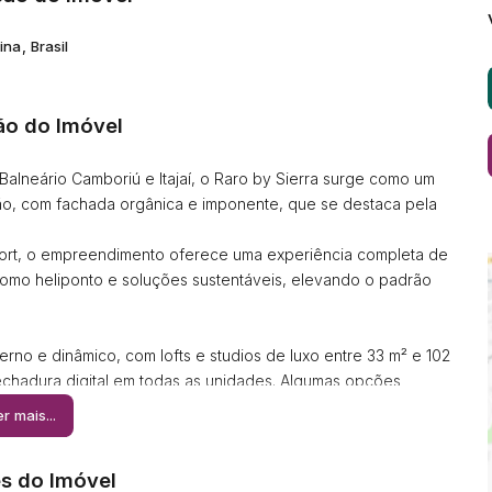
ina
,
Brasil
ão do Imóvel
Balneário Camboriú e Itajaí, o Raro by Sierra surge como um
rão, com fachada orgânica e imponente, que se destaca pela
sort, o empreendimento oferece uma experiência completa de
como heliponto e soluções sustentáveis, elevando o padrão
no e dinâmico, com lofts e studios de luxo entre 33 m² e 102
fechadura digital em todas as unidades. Algumas opções
espaço e sofisticação.
r mais...
ente para o mar e para a natureza preservada, agregando
s do Imóvel
o potencial de valorização.