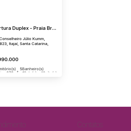
Cobertura Duplex - Praia Brava
Conselheiro Júlio Kumm,
23, Itajaí, Santa Catarina,
990.000
itório(s)
5
Banheiro(s)
ivo:
278m²
1
Sala(s)
4
Suíte(s)
a(s)
500m
Distância do Mar
ndimento
Contatos