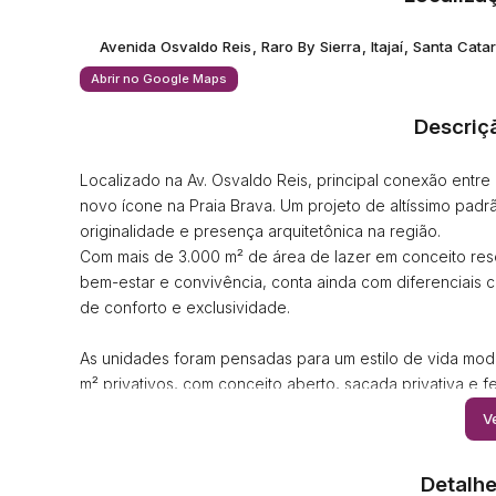
Avenida Osvaldo Reis
,
Raro By Sierra
,
Itajaí
,
Santa Catar
Abrir no Google Maps
Descriç
Localizado na Av. Osvaldo Reis, principal conexão entre 
novo ícone na Praia Brava. Um projeto de altíssimo pad
originalidade e presença arquitetônica na região.
Com mais de 3.000 m² de área de lazer em conceito re
bem-estar e convivência, conta ainda com diferenciais 
de conforto e exclusividade.
As unidades foram pensadas para um estilo de vida moder
m² privativos, com conceito aberto, sacada privativa e 
contam com pé-direito duplo, ampliando a sensação de 
Ve
Nas unidades superiores, destaque para a vista perman
ainda mais valor e exclusividade.
Detalhe
Um projeto que une design, localização estratégica e alt