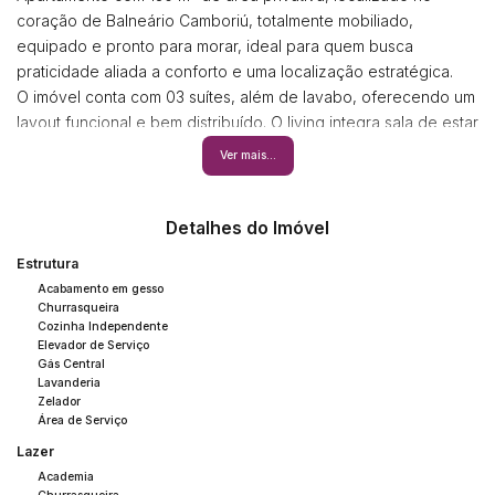
coração de Balneário Camboriú, totalmente mobiliado,
equipado e pronto para morar, ideal para quem busca
praticidade aliada a conforto e uma localização estratégica.
O imóvel conta com 03 suítes, além de lavabo, oferecendo um
layout funcional e bem distribuído. O living integra sala de estar
e jantar, com destaque para a vista panorâmica que valoriza
Ver mais...
ainda mais os espaços. Possui cozinha com móveis
planejados, churrasqueira, área de serviço e 02 vagas de
garagem.
Detalhes do Imóvel
Conta com excelente padrão de acabamento, incluindo
Estrutura
porcelanato, acabamento em gesso, ar-condicionado
Acabamento em gesso
instalado, aquecimento a gás, hidrômetro individual e
Churrasqueira
infraestrutura completa para o dia a dia moderno.
Cozinha Independente
Elevador de Serviço
Gás Central
Um imóvel que une localização privilegiada, vista aberta e
Lavanderia
funcionalidade, ideal tanto para moradia quanto para
Zelador
Área de Serviço
investimento.
Imóvel disponível para visitação.
Lazer
Agende sua visita e venha conhecer de perto tudo que esse
Academia