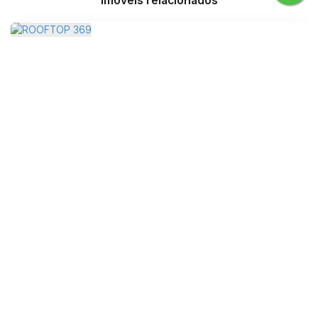
Imóveis relacionados
ROOFTOP 369
Rua 2950, 369, 88330-345, Centro, Balneário Camboriú, Santa
Catarina, Brasil
R$
2.600.000
4
Dormitório(s)
3
Banheiro(s)
Privativo:
152m²
2
Suíte(s)
2
Vaga(s)