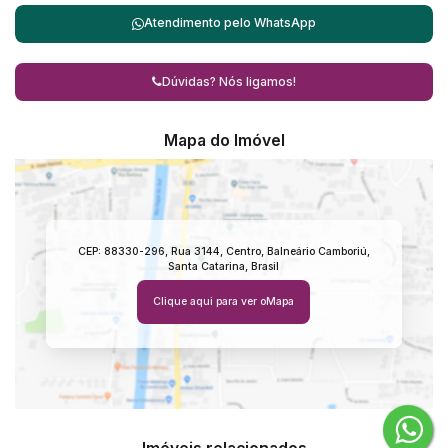
Atendimento pelo
WhatsApp
Dúvidas? Nós ligamos!
Mapa do Imóvel
CEP: 88330-296
,
Rua 3144
,
Centro
,
Balneário Camboriú
,
Santa Catarina
,
Brasil
Clique aqui para ver o
Mapa