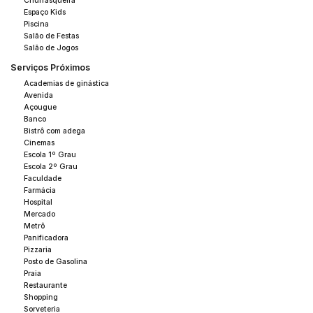
Churrasqueira
apartamento pode oferecer.
Espaço Kids
Piscina
Salão de Festas
Salão de Jogos
Serviços Próximos
Academias de ginástica
Avenida
Açougue
Banco
Bistrô com adega
Cinemas
Escola 1º Grau
Escola 2º Grau
Faculdade
Farmácia
Hospital
Mercado
Metrô
Panificadora
Pizzaria
Posto de Gasolina
Praia
Restaurante
Shopping
Sorveteria