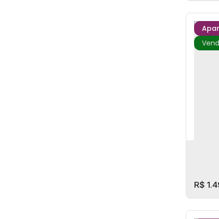
Apa
ICON
CE
Centr
2
Dorm
66m²
R$
1.4