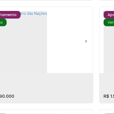
rtamento
Ap
 RESIDENCE
Rar
P: 88330-643
,
Av. do Estado Dalmo Vieira
,
N°:
4295
,
C
o
,
Balneário Camboriú
,
Santa Catarina
,
Brasil
Cata
itório(s)
2 ~ 3
Banheiro(s)
2
Vaga(s)
1
Dor
Privativo:
1
Suíte(s)
1
Suí
90.000
R$
1.