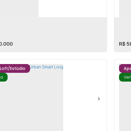
itório(s)
1
Banheiro(s)
1
Vaga(s)
35m²
Privativo:
1
Dor
0.000
R$
5
/Loft/Estúdio
Ap
Vicente - Home Club
Ed.
P: 88309-100
,
Rua São Vicente
,
São Vicente
,
Itajaí
,
C
Catarina
,
Brasil
Itajaí
itório(s)
1
Banheiro(s)
1
Vaga(s)
80m²
Privativo:
2
Do
(s)
1
Suíte(s)
1
Sal