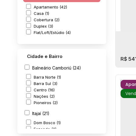
Apartamento (42)
Casa (1)
Cobertura (2)
Duplex (3)
Flat/Loft/Estúdio (4)
Cidade e Bairro
R$
541
Balneário Camboriú (24)
Barra Norte (1)
Barra Sul (3)
Apa
Centro (16)
Nações (2)
Pioneiros (2)
Itajaí (21)
Dom Bosco (1)
West 
CE
Fazenda (2)
100
,
Fazendinha (1)