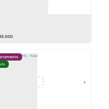
mitório(s)
1
Banheiro(s)
30m²
Privativo:
85.000
artamento
 Alameda Itamirim - Dom Bosco
EP: 88303-401
,
Rua José Pereira Liberato
,
Dom Bosco
,
,
Santa Catarina
,
Brasil
rmitório(s)
2
Banheiro(s)
1
Vaga(s)
63m²
Privativo:
a(s)
1
Suíte(s)