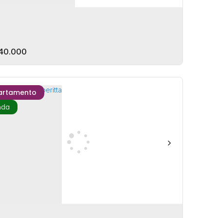
40.000
artamento
Brooklyn Heights - Itajaí
EP: 88302-260
,
R. Dona Maria Medeiros Siemann
,
N°:
75
zenda
,
Itajaí
,
Santa Catarina
,
Brasil
rmitório(s)
3
Banheiro(s)
1
Vaga(s)
107m²
Privativo:
íte(s)