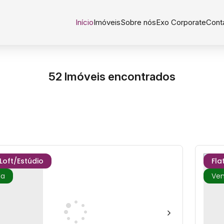
Início
Imóveis
Sobre nós
Exo Corporate
Cont
52 Imóveis encontrados
/Loft/Estúdio
Fla