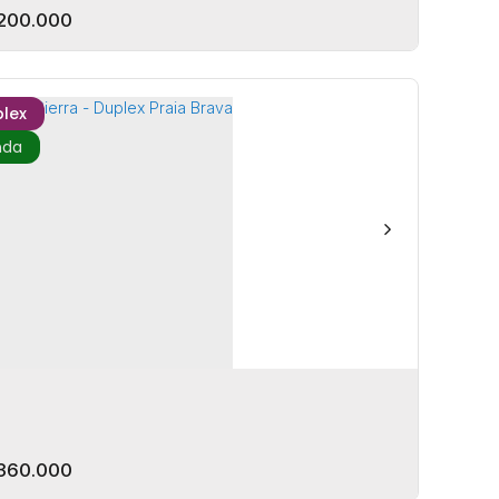
200.000
lex
 Turim
EP: 88330-203
,
Rua 3700
,
Centro
,
Balneário Camboriú
ta Catarina
,
Brasil
rmitório(s)
1
Banheiro(s)
1
Vaga(s)
56m²
Privativo:
m²
Total:
250m
Distância do Mar
360.000