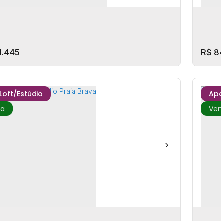
1.445
R$
8
/Loft/Estúdio
Ap
o Praia Brava - Urban Smart Livig
Ed. 
P: 88306-003
,
Avenida Osvaldo Reis
,
Praia Brava
,
Itajaí
C
ta Catarina
,
Brasil
,
Fa
itório(s)
1
Banheiro(s)
35m²
Privativo:
1
Suíte(s)
2
Do
2
Su