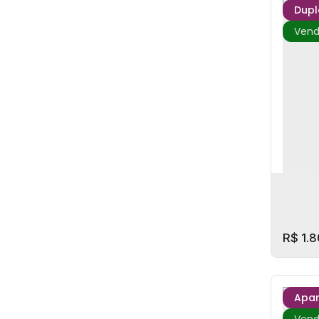
Dupl
Ed. B
CE
,
Sant
2
Dorm
2
Suít
R$
1.8
Apa