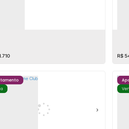
.710
R$
5
rtamento
Ap
Line - Studio
Bric
P: 88302-586
,
Rua Emanuel Pereira de Campos
,
N°:
C
Fazenda
,
Itajaí
,
Santa Catarina
,
Brasil
Brav