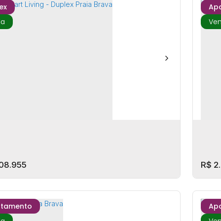
ex
Ap
ella Vita - Bairro das Nações
Lan
P: 88338-140
,
Rua Suíça
,
Nações
,
Balneário Camboriú
C
a Catarina
,
Brasil
,
S
itório(s)
3
Banheiro(s)
2
Vaga(s)
78m²
Privativo:
2
Do
e(s)
700m
Distância do Mar
1
Sal
08.955
R$
2.
rtamento
Ap