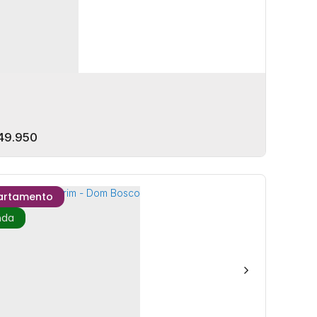
49.950
artamento
kell - Praia Brava
EP: 88306-745
,
Rua Margarida Bernardina Nicolau
,
Praia
a
,
Itajaí
,
Santa Catarina
,
Brasil