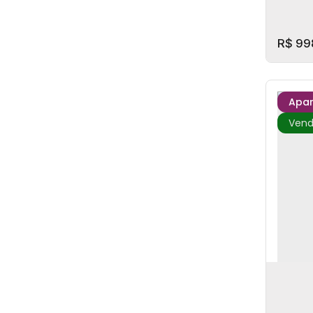
R$
99
Apa
Raro 
CE
,
San
1
Dorm
1
Sala