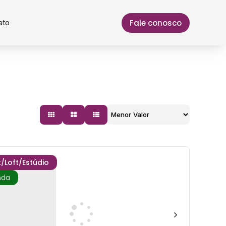
Fale conosco
ato
t/Loft/Estúdio