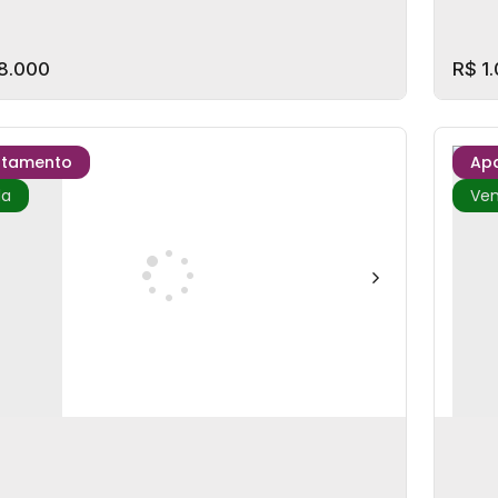
8.000
R$
1.
rtamento
Ap
By Sierra - Studio Praia Brava
Res
P: 88306-600
,
Avenida Osvaldo Reis
,
Praia Brava
,
Itajaí
C
ta Catarina
,
Brasil
,
Ce
itório(s)
1
Banheiro(s)
1
Vaga(s)
46m²
Privativo:
3
Do
(s)
1
Suíte(s)
2
Su