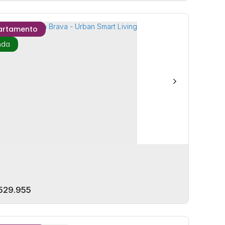
artamento
o By Sierra - Duplex Praia Brava
EP: 88306-600
,
Avenida Osvaldo Reis
,
Itajaí
,
Santa
rina
,
Brasil
mitório(s)
1
Banheiro(s)
1
Vaga(s)
70m²
Privativo:
te(s)
529.955