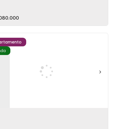
080.000
artamento
idencial Prosperitta
EP: 88345-200
,
Rua José Francisco Bernardes
,
N°:
1795
dro
,
Camboriú
,
Santa Catarina
,
Brasil
rmitório(s)
3
Banheiro(s)
2
Vaga(s)
92m²
Privativo:
íte(s)