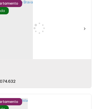
artamento
çamento Praia Brava - Urban Smart Living
EP: 88306-003
,
Avenida Osvaldo Reis
,
Praia Brava
,
Itajaí
anta Catarina
,
Brasil
rmitório(s)
3
Banheiro(s)
1
Vaga(s)
80m²
Privativo:
a(s)
2
Suíte(s)
074.632
artamento