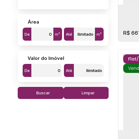
Área
R$
66
De
m²
Até
m²
Valor do Imóvel
Flat
De
Até
Buscar
Limpar
Studi
CE
,
San
1
Dorm